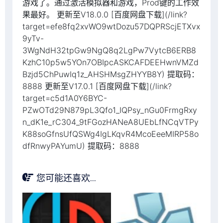
游戏了。通过激活模拟器和游戏，Prod键的工作效
果最好。 更新至V18.0.0 [百度网盘下载](/link?
target=efe8fq2xvWO9wtDozu57DQPRScjETXvx
9yTv-
3WgNdH32tpGw9NgQ8q2LgPw7VytcB6ERB8
KzhC10p5w5YOn7OBIpcASKCAFDEEHwnVMZd
Bzjd5ChPuwIq1z_AHSHMsgZHYYB8Y) 提取码：
8888 更新至V17.0.1 [百度网盘下载](/link?
target=c5d1A0Y6BYC-
PZwOTd29N879pL3Qfo1_IQPsy_nGu0FrmgRxy
n_dK1e_rC304_9tFGozHANeA8UEbLfNCqVTPy
K88soGfnsUfQSWg4IgLKqvR4McoEeeMIRP58o
dfRnwyPAYumU) 提取码：8888
您可能还喜欢...