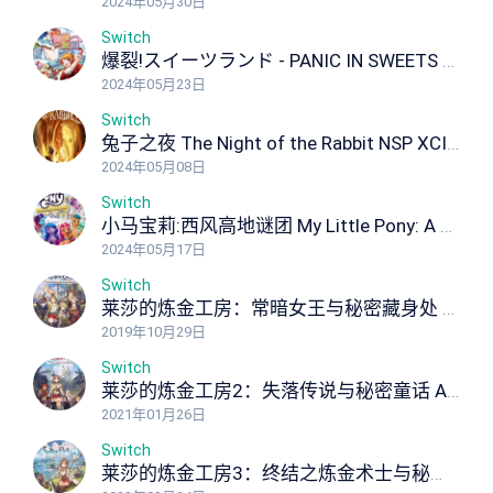
2024年05月30日
Switch
爆裂!スイーツランド - PANIC IN SWEETS LAND Panic in Sweets Land NSP XCI ROM
2024年05月23日
Switch
兔子之夜 The Night of the Rabbit NSP XCI ROM
2024年05月08日
Switch
小马宝莉:西风高地谜团 My Little Pony: A Zephyr Heights Mystery NSP XCI ROM
2024年05月17日
Switch
莱莎的炼金工房：常暗女王与秘密藏身处 Atelier Ryza: Ever Darkness the Secret Hideout NSP XCI ROM
2019年10月29日
Switch
莱莎的炼金工房2：失落传说与秘密童话 Atelier Ryza 2 Lost Legends & the Secret Fairy NSP XCI ROM
2021年01月26日
Switch
莱莎的炼金工房3：终结之炼金术士与秘密钥匙 Atelier Ryza 3: Alchemist of the End the Secret Key Ultimate Edition NSP XCI ROM