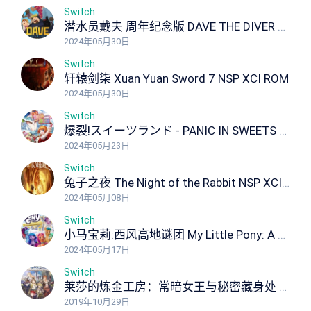
Switch
潜水员戴夫 周年纪念版 DAVE THE DIVER Anniversary Edition NSP XCI ROM
2024年05月30日
Switch
轩辕剑柒 Xuan Yuan Sword 7 NSP XCI ROM
2024年05月30日
Switch
爆裂!スイーツランド - PANIC IN SWEETS LAND Panic in Sweets Land NSP XCI ROM
2024年05月23日
Switch
兔子之夜 The Night of the Rabbit NSP XCI ROM
2024年05月08日
Switch
小马宝莉:西风高地谜团 My Little Pony: A Zephyr Heights Mystery NSP XCI ROM
2024年05月17日
Switch
莱莎的炼金工房：常暗女王与秘密藏身处 Atelier Ryza: Ever Darkness the Secret Hideout NSP XCI ROM
2019年10月29日