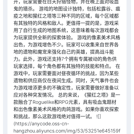
开，玩家需要在白天狩猎怪物，并在晚上面对吸血
鬼的猎杀。 游戏的地图设计独特，包括松露谷、瘟
疫之地和猩红之塔等三种不同的区域，每个区域都
有其独特的风格和敌人。更值得一提的是，游戏采
用了自行生成的地图系统，这意味着每次游戏都会
为玩家提供全新的探索体验。 游戏的像素美术风格
出色，为游戏增色不少。玩家可以收集来自世界各
地的遗物和魔宠来强化自己的英雄，提高战斗能
力。此外，游戏还支持7个拥有专属被动的角色供
玩家选择，每个角色都有其独特的技能和特点。 在
游戏中，玩家需要面对昼夜循环的挑战，因为某些
遗物和供应商仅在夜间生成。同时，天气事件也会
为游戏增添更多的不确定性，玩家需要做好准备以
应对各种突发情况。 总的来说，《猩红之塔》是一
款融合了Roguelike和RPG元素，具有吸血鬼题材
和出色像素美术风格的肉鸽游戏。如果你喜欢探索
和挑战，那么这款游戏绝对值得一试。 ![]
(https://anycode.oss-cn-
hangzhou.aliyuncs.com/img/53/53251e645159f