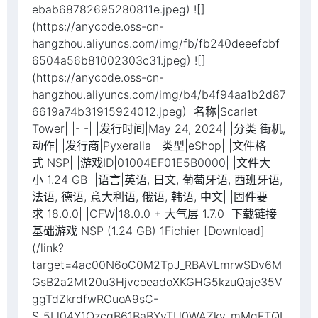
ebab68782695280811e.jpeg) ![]
(https://anycode.oss-cn-
hangzhou.aliyuncs.com/img/fb/fb240deeefcbf
6504a56b81002303c31.jpeg) ![]
(https://anycode.oss-cn-
hangzhou.aliyuncs.com/img/b4/b4f94aa1b2d87
6619a74b31915924012.jpeg) |名称|Scarlet
Tower| |-|-| |发行时间|May 24, 2024| |分类|街机,
动作| |发行商|Pyxeralia| |类型|eShop| |文件格
式|NSP| |游戏ID|01004EF01E5B0000| |文件大
小|1.24 GB| |语言|英语, 日文, 葡萄牙语, 西班牙语,
法语, 德语, 意大利语, 俄语, 韩语, 中文| |固件要
求|18.0.0| |CFW|18.0.0 + 大气层 1.7.0| 下载链接
基础游戏 NSP (1.24 GB) 1Fichier [Download]
(/link?
target=4ac00N6oC0M2TpJ_RBAVLmrwSDv6M
GsB2a2Mt20u3HjvcoeadoXKGHG5kzuQaje35V
ggTdZkrdfwROuoA9sC-
S_5Ll04Y1OzcqB61BaBYyTU0WAZkv_mMgFTQI