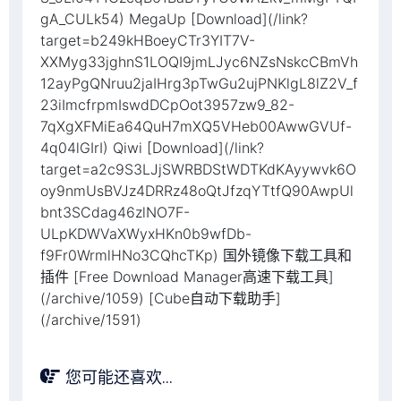
gA_CULk54) MegaUp [Download](/link?
target=b249kHBoeyCTr3YIT7V-
XXMyg33jghnS1LOQI9jmLJyc6NZsNskcCBmVh
12ayPgQNruu2jaIHrg3pTwGu2ujPNKlgL8lZ2V_f
23iImcfrpmIswdDCpOot3957zw9_82-
7qXgXFMiEa64QuH7mXQ5VHeb00AwwGVUf-
4q04lGIrI) Qiwi [Download](/link?
target=a2c9S3LJjSWRBDStWDTKdKAyywvk6O
oy9nmUsBVJz4DRRz48oQtJfzqYTtfQ90AwpUl
bnt3SCdag46zlNO7F-
ULpKDWVaXWyxHKn0b9wfDb-
f9Fr0WrmlHNo3CQhcTKp) 国外镜像下载工具和
插件 [Free Download Manager高速下载工具]
(/archive/1059) [Cube自动下载助手]
(/archive/1591)
您可能还喜欢...