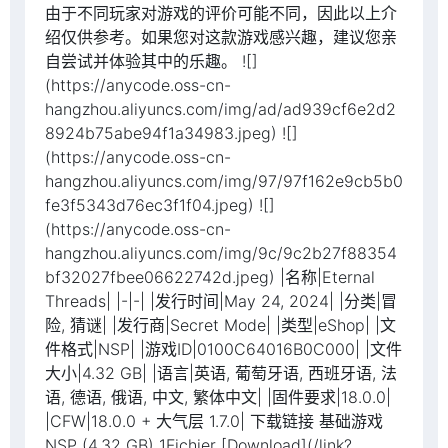
由于不同玩家对游戏的评价可能不同，因此以上介
绍仅供参考。如果您对这款游戏感兴趣，建议您亲
自尝试并体验其中的乐趣。 ![]
(https://anycode.oss-cn-
hangzhou.aliyuncs.com/img/ad/ad939cf6e2d2
8924b75abe94f1a34983.jpeg) ![]
(https://anycode.oss-cn-
hangzhou.aliyuncs.com/img/97/97f162e9cb5b0
fe3f5343d76ec3f1f04.jpeg) ![]
(https://anycode.oss-cn-
hangzhou.aliyuncs.com/img/9c/9c2b27f88354
bf32027fbee06622742d.jpeg) |名称|Eternal
Threads| |-|-| |发行时间|May 24, 2024| |分类|冒
险, 猜谜| |发行商|Secret Mode| |类型|eShop| |文
件格式|NSP| |游戏ID|0100C64016B0C000| |文件
大小|4.32 GB| |语言|英语, 葡萄牙语, 西班牙语, 法
语, 德语, 俄语, 中文, 繁体中文| |固件要求|18.0.0|
|CFW|18.0.0 + 大气层 1.7.0| 下载链接 基础游戏
NSP (4.32 GB) 1Fichier [Download](/link?