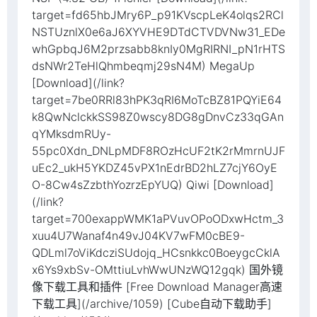
target=fd65hbJMry6P_p91KVscpLeK4olqs2RCl
NSTUznlX0e6aJ6XYVHE9DTdCTVDVNw31_EDe
whGpbqJ6M2przsabb8knIy0MgRIRNI_pN1rHTS
dsNWr2TeHlQhmbeqmj29sN4M) MegaUp
[Download](/link?
target=7be0RRl83hPK3qRI6MoTcBZ81PQYiE64
k8QwNclckkSS98Z0wscy8DG8gDnvCz33qGAn
qYMksdmRUy-
55pc0Xdn_DNLpMDF8ROzHcUF2tK2rMmrnUJF
uEc2_ukH5YKDZ45vPX1nEdrBD2hLZ7cjY6OyE
O-8Cw4sZzbthYozrzEpYUQ) Qiwi [Download]
(/link?
target=700exappWMK1aPVuvOPoODxwHctm_3
xuu4U7Wanaf4n49vJ04KV7wFM0cBE9-
QDLml7oViKdcziSUdojq_HCsnkkc0BoeygcCklA
x6Ys9xbSv-OMttiuLvhWwUNzWQ12gqk) 国外镜
像下载工具和插件 [Free Download Manager高速
下载工具](/archive/1059) [Cube自动下载助手]