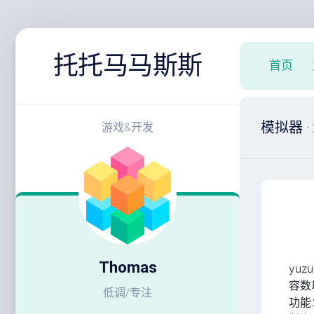
跳
至
托托马马斯斯
首页
内
容
模拟器
游戏&开发
Thomas
yu
容数
低调/专注
功能