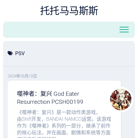
跳
托托马马斯斯
至
内
容
PSV
2024年03月13日
噬神者：复兴 God Eater
Resurrection PCSH00199
搜索
《噬神者：复兴》是一款动作类游戏，
由Shift开发，BANDAI NAMCO运营。该游戏
作为《噬神者》系列的一部分，继承了前作
的核心玩法，并在画面、剧情和系统等方面