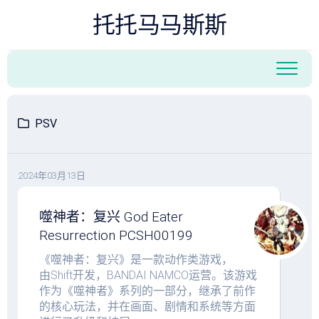
跳
托托马马斯斯
至
内
容
PSV
2024年03月13日
噬神者：复兴 God Eater
Resurrection PCSH00199
搜索
《噬神者：复兴》是一款动作类游戏，
由Shift开发，BANDAI NAMCO运营。该游戏
作为《噬神者》系列的一部分，继承了前作
的核心玩法，并在画面、剧情和系统等方面